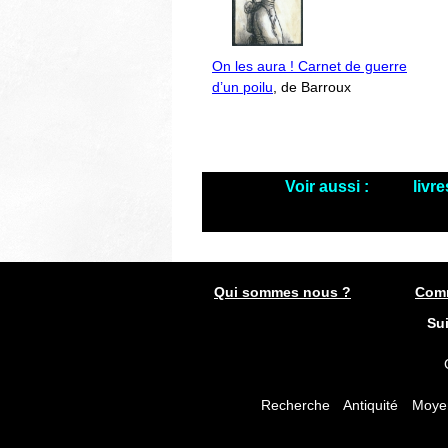
On les aura ! Carnet de guerre
d’un poilu
, de Barroux
Voir aussi :
livr
Qui sommes nous ?
Comm
Su
Recherche
Antiquité
Moye