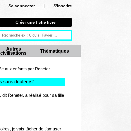
Se connecter
|
S'inscrire
Se connecter
Créer une fiche livre
S'inscrire
Créer une fiche livre
Autres
Thématiques
civilisations
Antiquité
Moyen Age
tée aux enfants par Renefer
Epoque moderne
es sans douleurs
"
Révolution et XIXe siècle
dit Renefer, a réalisé pour sa fille
XXe siècle
Autres civilisations
ires, je vais tâcher de t’amuser