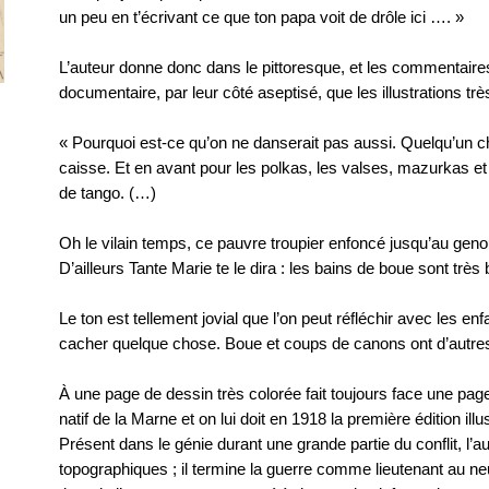
un peu en t’écrivant ce que ton papa voit de drôle ici …. »
L’auteur donne donc dans le pittoresque, et les commentaire
documentaire, par leur côté aseptisé, que les illustrations trè
« Pourquoi est-ce qu’on ne danserait pas aussi. Quelqu’un c
caisse. Et en avant pour les polkas, les valses, mazurkas et
de tango. (…)
Oh le vilain temps, ce pauvre troupier enfoncé jusqu’au genou
D’ailleurs Tante Marie te le dira : les bains de boue sont très
Le ton est tellement jovial que l’on peut réfléchir avec les enfan
cacher quelque chose. Boue et coups de canons ont d’autr
À une page de dessin très colorée fait toujours face une pa
natif de la Marne et on lui doit en 1918 la première édition il
Présent dans le génie durant une grande partie du conflit, l’a
topographiques ; il termine la guerre comme lieutenant au 