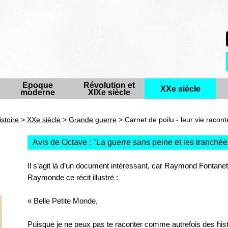
Epoque
Révolution et
XXe siècle
moderne
XIXe siècle
istoire
>
XXe siècle
>
Grande guerre
> Carnet de poilu - leur vie racon
Avis de Octave : "
La guerre sans peine et les tranché
Il s’agit là d’un document intéressant, car Raymond Fontanet, 
Raymonde ce récit illustré :
« Belle Petite Monde,
Puisque je ne peux pas te raconter comme autrefois des histo