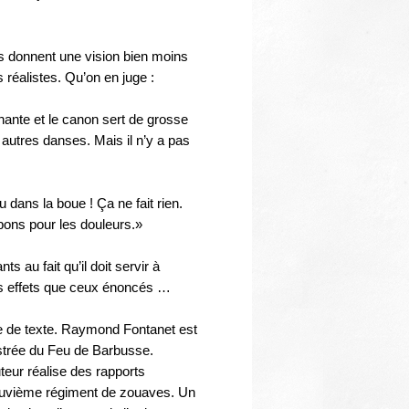
Thématiques
s donnent une vision bien moins
s réalistes. Qu’on en juge :
hante et le canon sert de grosse
 autres danses. Mais il n’y a pas
 dans la boue ! Ça ne fait rien.
 bons pour les douleurs.»
ts au fait qu’il doit servir à
es effets que ceux énoncés …
ge de texte. Raymond Fontanet est
lustrée du Feu de Barbusse.
uteur réalise des rapports
neuvième régiment de zouaves. Un