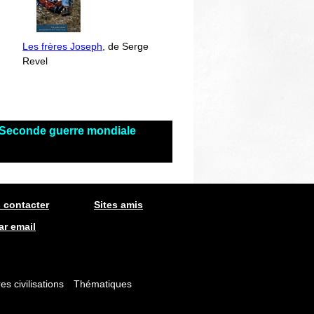
Les frères Joseph
, de Serge
Revel
s Seconde guerre mondiale
 contacter
Sites amis
ar email
es civilisations
Thématiques