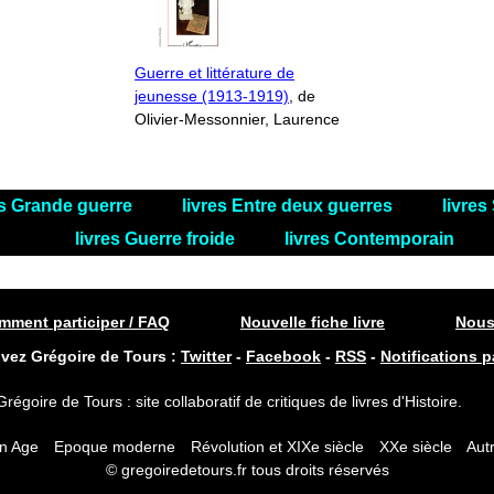
Guerre et littérature de
jeunesse (1913-1919)
, de
Olivier-Messonnier, Laurence
es Grande guerre
livres Entre deux guerres
livre
livres Guerre froide
livres Contemporain
ment participer / FAQ
Nouvelle fiche livre
Nous
ivez Grégoire de Tours :
Twitter
-
Facebook
-
RSS
-
Notifications p
Grégoire de Tours : site collaboratif de critiques de livres d'Histoire.
n Age
Epoque moderne
Révolution et XIXe siècle
XXe siècle
Autr
© gregoiredetours.fr tous droits réservés