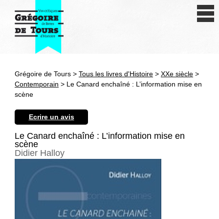
Se connecter
S'inscrire
Créer une fiche livre
Grégoire de Tours >
Tous les livres d'Histoire
>
XXe siècle
>
Antiquité
Contemporain
> Le Canard enchaîné : L’information mise en
scène
Moyen Age
Ecrire un avis
Epoque moderne
Le Canard enchaîné : L’information mise en
scène
Révolution et XIXe siècle
Didier Halloy
XXe siècle
Autres civilisations
Thématiques