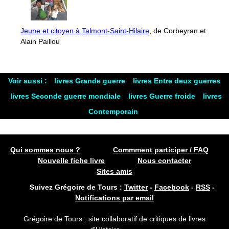
Jeune et citoyen à Talmont-Saint-Hilaire
, de Corbeyran et
Alain Paillou
Voir aussi :
livres Grande guerre
livres Entre deux guerres
livres Seconde guerre mondiale
livres Guerre froide
livres
Contemporain
Qui sommes nous ?
Commment participer / FAQ
Nouvelle fiche livre
Nous contacter
Sites amis
Suivez Grégoire de Tours :
Twitter
-
Facebook
-
RSS
-
Notifications par email
Grégoire de Tours : site collaboratif de critiques de livres