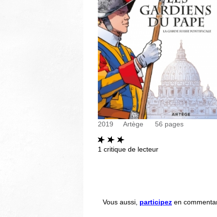
2019
Artège
56
pages
1
critique de lecteur
Vous aussi,
participez
en commentant 