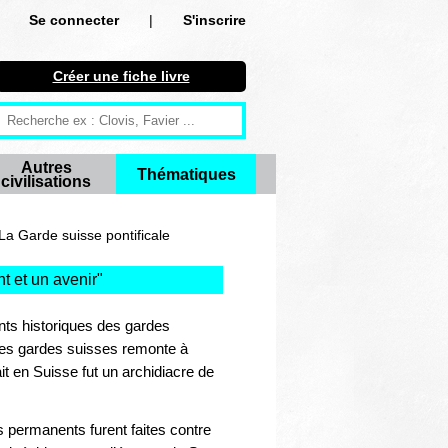
Se connecter
|
S'inscrire
Se connecter
Créer une fiche livre
S'inscrire
Créer une fiche livre
Autres
Thématiques
civilisations
Antiquité
Moyen Age
a Garde suisse pontificale
Epoque moderne
t et un avenir
"
Révolution et XIXe siècle
ents historiques des gardes
 des gardes suisses remonte à
XXe siècle
it en Suisse fut un archidiacre de
Autres civilisations
 permanents furent faites contre