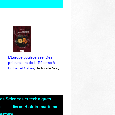
L’Europe bouleversée: Des
précurseurs de la Réforme à
Luther et Calvin
, de Nicole Vray
res Sciences et techniques
le
livres Histoire maritime
histoire