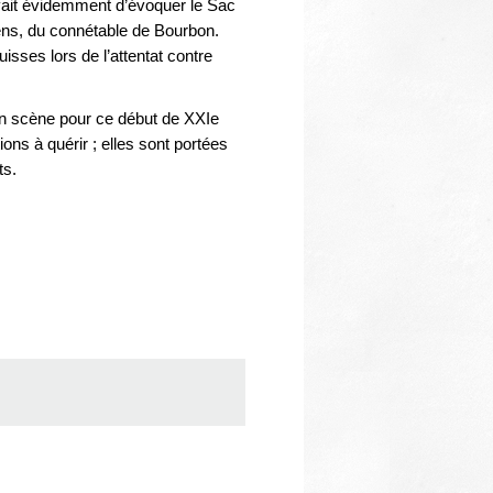
Thématiques
uvait évidemment d’évoquer le Sac
ens, du connétable de Bourbon.
isses lors de l’attentat contre
n scène pour ce début de XXIe
tions à quérir ; elles sont portées
ts.