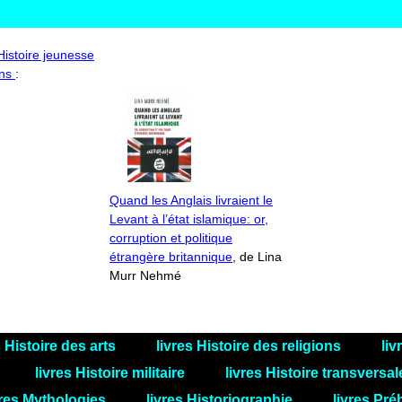
'Histoire jeunesse
ons
:
Quand les Anglais livraient le
Levant à l’état islamique: or,
corruption et politique
étrangère britannique
, de Lina
Murr Nehmé
s Histoire des arts
livres Histoire des religions
liv
livres Histoire militaire
livres Histoire transversa
vres Mythologies
livres Historiographie
livres Pré