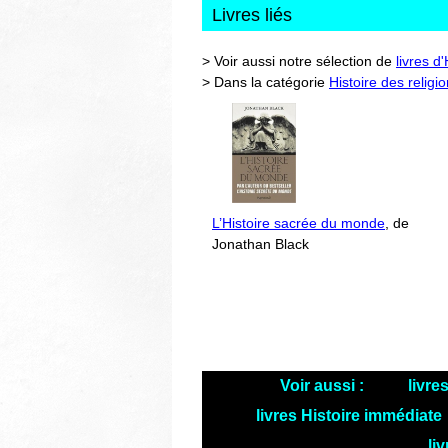
Livres liés
> Voir aussi notre sélection de
livres d
> Dans la catégorie
Histoire des religi
L’Histoire sacrée du monde
, de
Jonathan Black
Voir aussi :
livre
livres Histoire immédiate
li