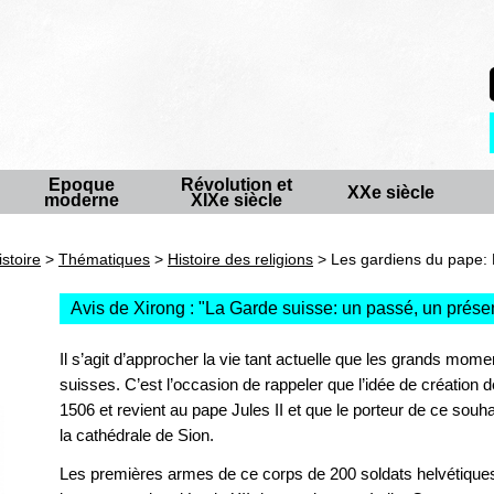
Epoque
Révolution et
XXe siècle
moderne
XIXe siècle
istoire
>
Thématiques
>
Histoire des religions
> Les gardiens du pape: L
Avis de Xirong : "
La Garde suisse: un passé, un présen
Il s’agit d’approcher la vie tant actuelle que les grands mom
suisses. C’est l’occasion de rappeler que l’idée de création
1506 et revient au pape Jules II et que le porteur de ce souha
la cathédrale de Sion.
Les premières armes de ce corps de 200 soldats helvétiques