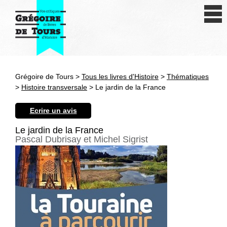
Se connecter
S'inscrire
Créer une fiche livre
Grégoire de Tours >
Tous les livres d'Histoire
>
Thématiques
Antiquité
>
Histoire transversale
> Le jardin de la France
Moyen Age
Ecrire un avis
Epoque moderne
Le jardin de la France
Pascal Dubrisay et Michel Sigrist
Révolution et XIXe siècle
XXe siècle
Autres civilisations
Thématiques