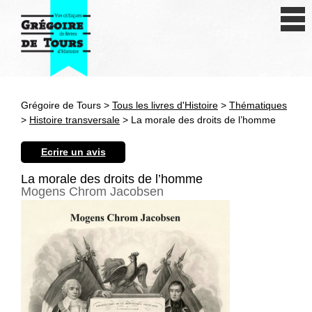
Se connecter
S'inscrire
Créer une fiche livre
Grégoire de Tours >
Tous les livres d'Histoire
>
Thématiques
Antiquité
>
Histoire transversale
> La morale des droits de l’homme
Moyen Age
Ecrire un avis
Epoque moderne
La morale des droits de l’homme
Mogens Chrom Jacobsen
Révolution et XIXe siècle
XXe siècle
Autres civilisations
Thématiques