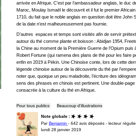
arrivée en Afrique. C’est par l’ambassadeur anglais, le duc 
Maroc, Moulay Ismaël le découvrit et il fut le premier Africain
1710, du fait que le noble anglais en question doit être John 
de la date n’est malheureusement pas fournie.
D’autres espaces et temps sont visités afin de servir prétext
autour du thé comme plante et boisson : Abidjan 1954, Freet
la Chine au moment de la Première Guerre de l’Opium puis 
Robert Fortune (qui ramena des plans de thé pour les faire po
enfin en 2019 à Pékin. Une Chinoise conte, lors de cette derni
légende chinoise autour de la découverte du thé par l’emper
noter que, quoique un peu maladroite, l’écriture des idéogra
sens des phrases en chinois est pertinent. Une double-page 
consacrée à la culture du thé en Afrique.
Pour tous publics
Beaucoup d'illustrations
Note globale :
Par
Benjamin
- 642 avis déposés - lecteur régulie
lundi 28 janvier 2019