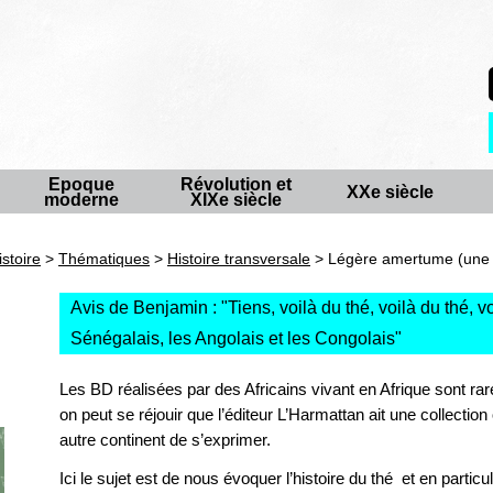
Epoque
Révolution et
XXe siècle
moderne
XIXe siècle
istoire
>
Thématiques
>
Histoire transversale
> Légère amertume (une h
Avis de Benjamin : "
Tiens, voilà du thé, voilà du thé, v
Sénégalais, les Angolais et les Congolais
"
Les BD réalisées par des Africains vivant en Afrique sont ra
on peut se réjouir que l’éditeur L’Harmattan ait une collectio
autre continent de s’exprimer.
Ici le sujet est de nous évoquer l’histoire du thé et en parti