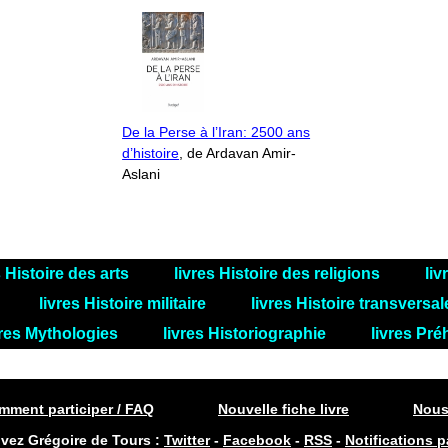
De la Perse à l’Iran: 2500 ans
d’histoire
, de Ardavan Amir-
Aslani
s Histoire des arts
livres Histoire des religions
liv
livres Histoire militaire
livres Histoire transversa
vres Mythologies
livres Historiographie
livres Pré
ment participer / FAQ
Nouvelle fiche livre
Nous
ivez Grégoire de Tours :
Twitter
-
Facebook
-
RSS
-
Notifications p