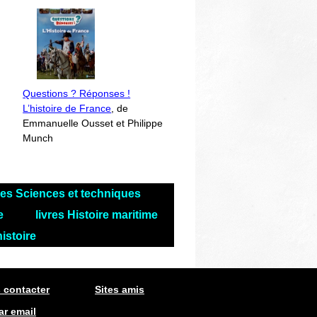
Questions ? Réponses !
L’histoire de France
, de
Emmanuelle Ousset et Philippe
Munch
res Sciences et techniques
le
livres Histoire maritime
histoire
 contacter
Sites amis
ar email