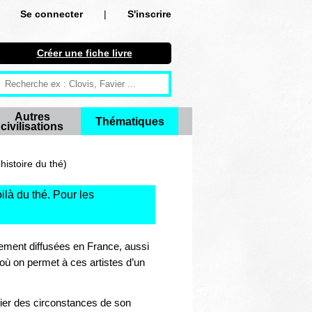
Se connecter
|
S'inscrire
Se connecter
Créer une fiche livre
S'inscrire
Créer une fiche livre
Autres
Thématiques
civilisations
Antiquité
Moyen Age
istoire du thé)
Epoque moderne
oilà du thé. Pour les
Révolution et XIXe siècle
rement diffusées en France, aussi
XXe siècle
n où on permet à ces artistes d’un
Autres civilisations
culier des circonstances de son