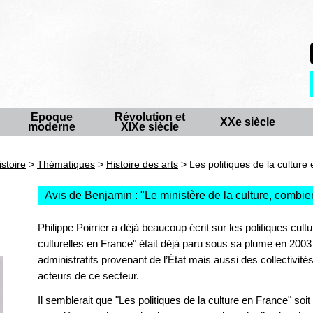
Epoque
Révolution et
XXe siècle
moderne
XIXe siècle
istoire
>
Thématiques
>
Histoire des arts
> Les politiques de la culture
Avis de Benjamin : "
Le ministère de la culture, combi
Philippe Poirrier a déjà beaucoup écrit sur les politiques cultur
culturelles en France" était déjà paru sous sa plume en 200
administratifs provenant de l’État mais aussi des collectivités
acteurs de ce secteur.
Il semblerait que "Les politiques de la culture en France" soi