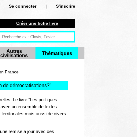
Se connecter
|
S'inscrire
Se connecter
Créer une fiche livre
S'inscrire
Créer une fiche livre
Autres
Thématiques
civilisations
Antiquité
Moyen Age
 en France
Epoque moderne
en de démocratisations?
"
Révolution et XIXe siècle
elles. Le livre "Les politiques
3 avec un ensemble de textes
XXe siècle
 territoriales mais aussi de divers
Autres civilisations
t une remise à jour avec des