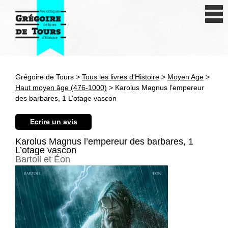
Se connecter
S'inscrire
Créer une fiche livre
Grégoire de Tours >
Tous les livres d'Histoire
>
Moyen Age
>
Antiquité
Haut moyen âge (476-1000)
> Karolus Magnus l’empereur
des barbares, 1 L’otage vascon
Moyen Age
Ecrire un avis
Epoque moderne
Karolus Magnus l’empereur des barbares, 1
L’otage vascon
Révolution et XIXe siècle
Bartoll et Éon
XXe siècle
Autres civilisations
Thématiques