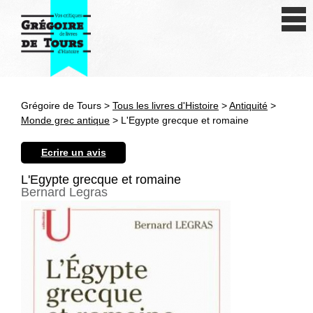
Se connecter
S'inscrire
Créer une fiche livre
Grégoire de Tours >
Tous les livres d'Histoire
>
Antiquité
>
Antiquité
Monde grec antique
> L'Egypte grecque et romaine
Moyen Age
Ecrire un avis
Epoque moderne
L'Egypte grecque et romaine
Bernard Legras
Révolution et XIXe siècle
XXe siècle
Autres civilisations
Thématiques