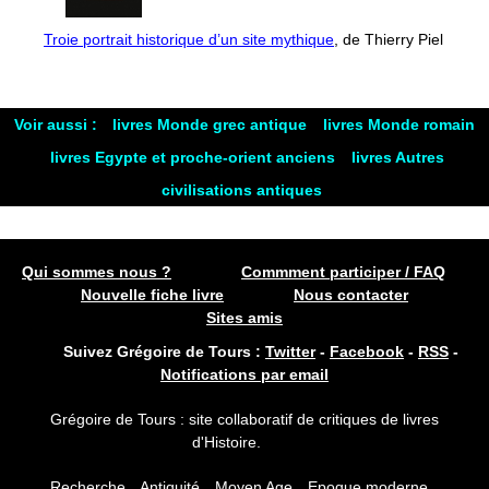
Troie portrait historique d’un site mythique
, de Thierry Piel
Voir aussi :
livres Monde grec antique
livres Monde romain
livres Egypte et proche-orient anciens
livres Autres
civilisations antiques
Qui sommes nous ?
Commment participer / FAQ
Nouvelle fiche livre
Nous contacter
Sites amis
Suivez Grégoire de Tours :
Twitter
-
Facebook
-
RSS
-
Notifications par email
Grégoire de Tours : site collaboratif de critiques de livres
d'Histoire.
Recherche
Antiquité
Moyen Age
Epoque moderne