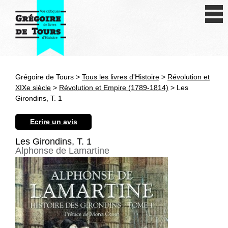
Se connecter
S'inscrire
Créer une fiche livre
Grégoire de Tours >
Tous les livres d'Histoire
>
Révolution et
Antiquité
XIXe siècle
>
Révolution et Empire (1789-1814)
> Les
Girondins, T. 1
Moyen Age
Ecrire un avis
Epoque moderne
Les Girondins, T. 1
Alphonse de Lamartine
Révolution et XIXe siècle
XXe siècle
Autres civilisations
Thématiques