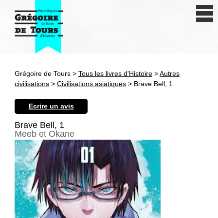
Se connecter
S'inscrire
Créer une fiche livre
Grégoire de Tours >
Tous les livres d'Histoire
>
Autres
Antiquité
civilisations
>
Civilisations asiatiques
> Brave Bell, 1
Moyen Age
Ecrire un avis
Epoque moderne
Brave Bell, 1
Meeb et Okane
Révolution et XIXe siècle
XXe siècle
Autres civilisations
Thématiques