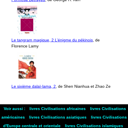
Le tangram magique, 2 L’énigme du pékinois
, de
Florence Lamy
Le sixième dalaï-lama, 2
, de Shen Nianhua et Zhao Ze
Voir aussi :
livres Civilisations africaines
livres Civilisations
américaines
livres Civilisations asiatiques
livres Civilisations
d'Europe centrale et orientale
livres Civilisations islamiques