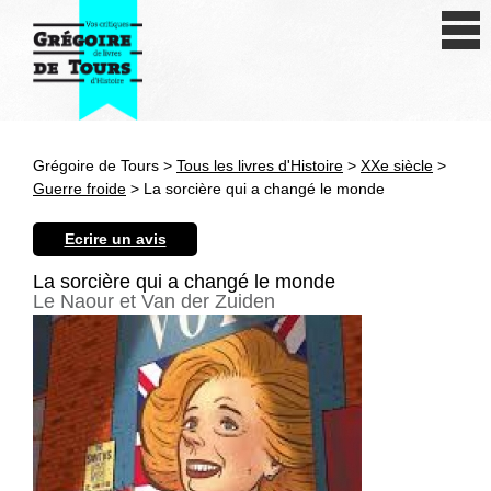
Se connecter
S'inscrire
Créer une fiche livre
Grégoire de Tours >
Tous les livres d'Histoire
>
XXe siècle
>
Antiquité
Guerre froide
> La sorcière qui a changé le monde
Moyen Age
Ecrire un avis
Epoque moderne
La sorcière qui a changé le monde
Le Naour et Van der Zuiden
Révolution et XIXe siècle
XXe siècle
Autres civilisations
Thématiques