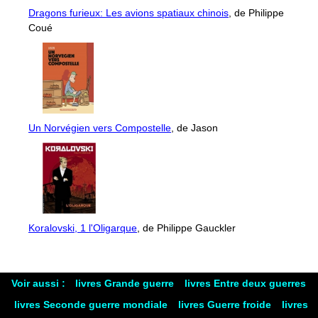
Dragons furieux: Les avions spatiaux chinois
, de Philippe
Coué
Un Norvégien vers Compostelle
, de Jason
Koralovski, 1 l'Oligarque
, de Philippe Gauckler
Voir aussi :
livres Grande guerre
livres Entre deux guerres
livres Seconde guerre mondiale
livres Guerre froide
livres