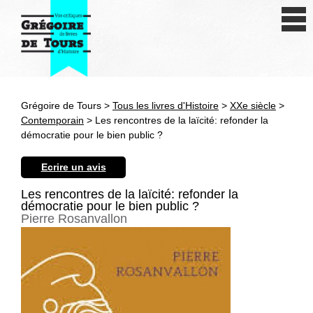
Se connecter
S'inscrire
Créer une fiche livre
Grégoire de Tours >
Tous les livres d'Histoire
>
XXe siècle
>
Antiquité
Contemporain
> Les rencontres de la laïcité: refonder la
démocratie pour le bien public ?
Moyen Age
Ecrire un avis
Epoque moderne
Les rencontres de la laïcité: refonder la
démocratie pour le bien public ?
Révolution et XIXe siècle
Pierre Rosanvallon
XXe siècle
Autres civilisations
Thématiques