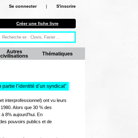
Se connecter
|
S'inscrire
Se connecter
Créer une fiche livre
S'inscrire
Créer une fiche livre
Autres
Thématiques
civilisations
Antiquité
Moyen Age
Epoque moderne
partie l’identité d’un syndicat
"
Révolution et XIXe siècle
et interprofessionnel) ont vu leurs
es 1980. Alors que 30 % des
XXe siècle
t à 8% aujourd’hui. En
des pouvoirs publics et de
Autres civilisations