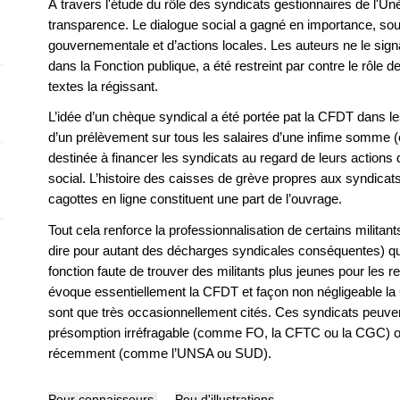
À travers l'étude du rôle des syndicats gestionnaires de l'U
transparence. Le dialogue social a gagné en importance, sous
gouvernementale et d’actions locales. Les auteurs ne le sig
dans la Fonction publique, a été restreint par contre le rôle 
textes la régissant.
L’idée d’un chèque syndical a été portée pat la CFDT dans les
d’un prélèvement sur tous les salaires d’une infime somme (
destinée à financer les syndicats au regard de leurs actions
social. L’histoire des caisses de grève propres aux syndicats
cagottes en ligne constituent une part de l’ouvrage.
Tout cela renforce la professionnalisation de certains militan
dire pour autant des décharges syndicales conséquentes) qui 
fonction faute de trouver des militants plus jeunes pour les re
évoque essentiellement la CFDT et façon non négligeable la
sont que très occasionnellement cités. Ces syndicats peuven
présomption irréfragable (comme FO, la CFTC ou la CGC) ou
récemment (comme l’UNSA ou SUD).
Pour connaisseurs
Peu d'illustrations