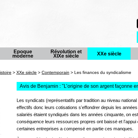
Epoque
Révolution et
XXe siècle
moderne
XIXe siècle
istoire
>
XXe siècle
>
Contemporain
> Les finances du syndicalisme
Avis de Benjamin : "
L’origine de son argent façonne en 
Les syndicats (représentatifs par tradition au niveau national 
effectifs donc leurs cotisations s'effondrer depuis les anné
salariés étaient syndiqués dans les années cinquante, on es
conséquence leurs ressources propres ont baissé et l'appui 
certaines entreprises a compensé en partie ces manques.