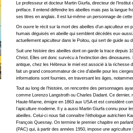
Le professeur et docteur Martin Giurfa, directeur de l’Institut
préface. Il entend défendre les abeilles mais pas la langue f
ses titres en anglais. Il est lui-même un personnage de cett
On ouvre le récit sur la mort des abeilles d’un apiculteur en 
humais déguisés en abeille qui semblent décédés eux-aussi. 
actuellement apiculteur dans le Poitou, qui sert de guide au
Suit une histoire des abeilles dont on garde la trace depuis 
Christ. Elles ont donc survécu à l’extinction des dinosaures. 
antique, chez les Hébreux le miel est associé à la richesse d
fait un grand consommateur de cire d’abeille pour les cierge
informations sont fournies, en traversant les âges, notammen
Tout au long de l’histoire, on rencontre des personnages ayant
comme Lorenzo Langstroth ou Charles Dadant. Ce dernier, n
Haute-Marne, émigre en 1863 aux USA et est considéré com
l'apiculture moderne. Il y a aussi Martin Giurfa connu pour l
abeilles. Celui-ci nous fait connaître l’éthologue autrichien Ka
François Quesnay. On termine le premier chapitre en parlant
(PAC) qui, à partir des années 1950, impose une agriculture