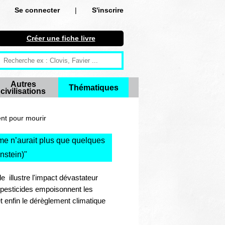
Se connecter
|
S'inscrire
Se connecter
Créer une fiche livre
S'inscrire
Créer une fiche livre
Autres
Thématiques
civilisations
Antiquité
Moyen Age
ent pour mourir
Epoque moderne
omme n’aurait plus que quelques
nstein)
"
Révolution et XIXe siècle
lle illustre l'impact dévastateur
XXe siècle
 pesticides empoisonnent les
et enfin le dérèglement climatique
Autres civilisations