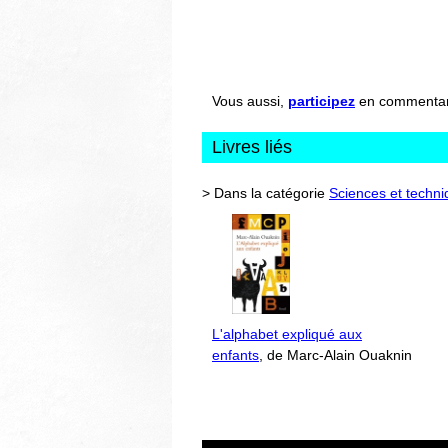
Vous aussi,
participez
en commentant 
Livres liés
> Dans la catégorie
Sciences et techn
L'alphabet expliqué aux
enfants
, de Marc-Alain Ouaknin