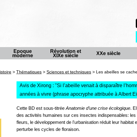
Epoque
Révolution et
XXe siècle
moderne
XIXe siècle
istoire
>
Thématiques
>
Sciences et techniques
> Les abeilles se cach
Avis de Xirong : "
Si l’abeille venait à disparaître l’h
années à vivre (phrase apocryphe attribuée à Albert Ei
Cette BD est sous-titrée
Anatomie d’une crise écologique
. E
des activités humaines sur ces insectes indispensables: les
fleurs, le développement de l'urbanisation réduit leur habitat 
perturbe les cycles de floraison.