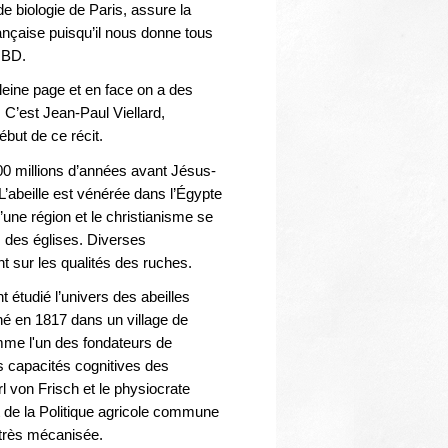
Thématiques
 de biologie de Paris, assure la
rançaise puisqu’il nous donne tous
e BD.
pleine page et en face on a des
C’est Jean-Paul Viellard,
 début de ce récit.
100 millions d’années avant Jésus-
L’abeille est vénérée dans l’Égypte
’une région et le christianisme se
s des églises. Diverses
t sur les qualités des ruches.
 étudié l’univers des abeilles
é en 1817 dans un village de
me l'un des fondateurs de
es capacités cognitives des
rl von Frisch et le physiocrate
 de la Politique agricole commune
 très mécanisée.