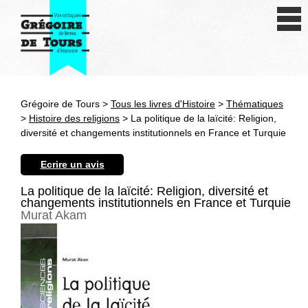
Se connecter
S'inscrire
Créer une fiche livre
Grégoire de Tours >
Tous les livres d'Histoire
>
Thématiques
Antiquité
>
Histoire des religions
> La politique de la laïcité: Religion,
diversité et changements institutionnels en France et Turquie
Moyen Age
Ecrire un avis
Epoque moderne
La politique de la laïcité: Religion, diversité et
changements institutionnels en France et Turquie
Révolution et XIXe siècle
Murat Akam
XXe siècle
Autres civilisations
Thématiques