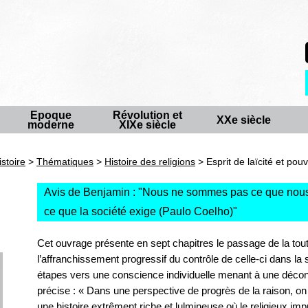
Epoque
Révolution et
XXe siècle
moderne
XIXe siècle
istoire
>
Thématiques
>
Histoire des religions
> Esprit de laïcité et pou
Avis de Benjamin : "
Nous ne sommes pas ce que nous
ce que la société exige (Paulo Coelho)
"
Cet ouvrage présente en sept chapitres le passage de la tout
l’affranchissement progressif du contrôle de celle-ci dans la 
étapes vers une conscience individuelle menant à une déconf
précise : « Dans une perspective de progrès de la raison, on
une histoire extrêment riche et lulmineuse où le religieux im