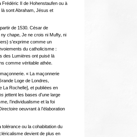
t à Frédéric II de Hohenstaufen ou à
 là sont Abraham, Jésus et
partir de 1530. César de
ny chape, Je ne crois ni Mufty, ni
miers) s’exprime comme un
évoiements du catholicisme :
urs des Lumières ont puisé là
ions comme véritable athée.
nc-maçonnerie. « La maçonnerie
 Grande Loge de Londres,
e La Rochelle], et publiées en
ns
jettent les bases d’une large
e, l’individualisme et la foi
irectoire oeuvrant à l’élaboration
olérance ou la cohabitation du
icléricalisme devient de plus en