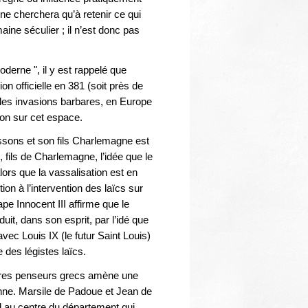
Thématiques
n ne cherchera qu’à retenir ce qui
aine séculier ; il n’est donc pas
derne ", il y est rappelé que
 officielle en 381 (soit près de
 les invasions barbares, en Europe
ion sur cet espace.
ssons et son fils Charlemagne est
fils de Charlemagne, l’idée que le
lors que la vassalisation est en
n à l’intervention des laïcs sur
ape Innocent III affirme que le
duit, dans son esprit, par l’idé que
ec Louis IX (le futur Saint Louis)
 des légistes laïcs.
autres penseurs grecs amène une
ienne. Marsile de Padoue et Jean de
d au centre du département qui