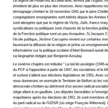
Le régime de Pétain est accueilli avec ferveur par l’Église, 
émettent de plus en plus des réserves. Ainsi rappellerons-no
témoignage chrétien
le 16 novembre 1941 par le père Cheillet
congrégations enseignantes sont tolérés depuis les Années fo
sont abrogées que par le régime de Vichy. Juifs, francs-maço
syndicalistes ou politiques sont chassés de la fonction publ
de la Fonction publique sont un peu évoquées. Si Jacques Che
l’école publique, Jérôme Carcopino revient sur certaines m
favorisant la diffusion de la religion et prône un enseignement
informations sur la politique scolaire d’Abel Bonnard aurait 
sa biographie rédigée par Benjamin Azoulay.
Le sixième chapitre est intitulée " La laïcité assiégée (1945
du PCF à l’opposition à partir de 1947, les socialistes et 
et surtout s’allient aux élections législatives de 1951. Ave
nous donnerons en exemple le Territoire de Belfort où les voix
démocrate-chrétien au détriment d’un ancien radical-sociali
siège allant à un gaulliste. Les députés favorables à l’ensei
majoritaires après les élections de 1951. Ils sont membres
du parti radical ou de l’UDSR (où siège François Mitterand).