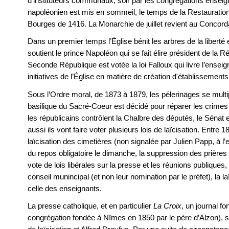
d’instituteurs communaux, soir par les congrégations ensei
napoléonien est mis en sommeil, le temps de la Restauration
Bourges de 1416. La Monarchie de juillet revient au Concord
Dans un premier temps l’Église bénit les arbres de la liberté
soutient le prince Napoléon qui se fait élire président de la R
Seconde République est votée la loi Falloux qui livre l’ensei
initiatives de l’Église en matière de création d'établissements
Sous l’Ordre moral, de 1873 à 1879, les pélerinages se multipl
basilique du Sacré-Coeur est décidé pour réparer les crime
les républicains contrôlent la Chalbre des députés, le Sénat 
aussi ils vont faire voter plusieurs lois de laïcisation. Entre 1
laïcisation des cimetières (non signalée par Julien Papp, à l’
du repos obligatoire le dimanche, la suppression des prières
vote de lois libérales sur la presse et les réunions publiques,
conseil munincipal (et non leur nomination par le préfet), la l
celle des enseignants.
La presse catholique, et en particulier
La Croix
, un journal f
congrégation fondée à Nîmes en 1850 par le père d’Alzon), 