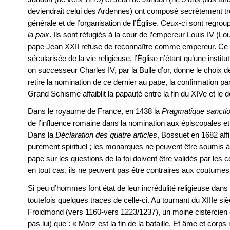
deviendrait celui des Ardennes) ont composé secrètement trois
générale et de l’organisation de l’Église. Ceux-ci sont regrou
la paix
. Ils sont réfugiés à la cour de l’empereur Louis IV (Lou
pape Jean XXII refuse de reconnaître comme empereur. Ce 
sécularisée de la vie religieuse, l’Église n’étant qu’une insti
on successeur Charles IV, par la Bulle d’or, donne le choix d
retire la nomination de ce dernier au pape, la confirmation par 
Grand Schisme affaiblit la papauté entre la fin du XIVe et le 
Dans le royaume de France, en 1438 la
Pragmatique sancti
de l’influence romaine dans la nomination aux épiscopales et 
Dans la
Déclaration des quatre articles
, Bossuet en 1682 aff
purement spirituel ; les monarques ne peuvent être soumis à
pape sur les questions de la foi doivent être validés par les c
en tout cas, ils ne peuvent pas être contraires aux coutume
Si peu d’hommes font état de leur incrédulité religieuse dans 
toutefois quelques traces de celle-ci. Au tournant du XIIIe si
Froidmond (vers 1160-vers 1223/1237), un moine cistercien 
pas lui) que : « Morz est la fin de la bataille, Et âme et corps 