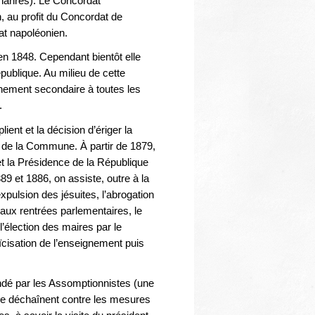
gnanres). Le Concordat
, au profit du Concordat de
at napoléonien.
 en 1848. Cependant bientôt elle
épublique. Au milieu de cette
gnement secondaire à toutes les
.
ient et la décision d’ériger la
s de la Commune. À partir de 1879,
et la Présidence de la République
889 et 1886, on assiste, outre à la
expulsion des jésuites, l’abrogation
 aux rentrées parlementaires, le
 l’élection des maires par le
aïcisation de l’enseignement puis
ondé par les Assomptionnistes (une
se déchaînent contre les mesures