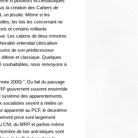
même si plusieurs ecclésiastiques
us la création des
Cahiers de
, un jésuite. Même si les
lles, les lois les concernant ne
ns et certains militants
ique. Les cations de deux minstres
valier entendait cléricaliser
esures de son prédecesseur
 élitiste et classique. Quelques
été souhaitables, nous renvoyons à
-année 2000) ". Du fait du passage
le MRP gouvernent souvent ensemble
c ce système des apparentements,
 socialistes sevent à réélire un
ste apparenté au PCF, le deuxième
gnement privé sont largement
 du CNI, du MRP et parfois même
 Nombre de lois anti-laïques sont