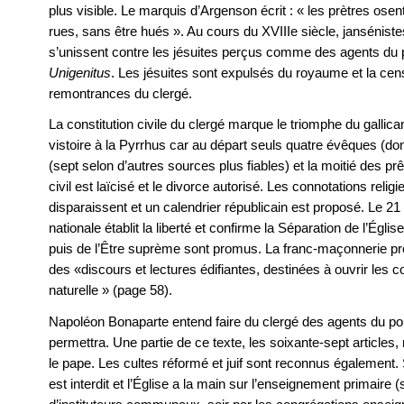
plus visible. Le marquis d’Argenson écrit : « les prètres ose
rues, sans être hués ». Au cours du XVIIIe siècle, jansénist
s’unissent contre les jésuites perçus comme des agents du pa
Unigenitus
. Les jésuites sont expulsés du royaume et la cen
remontrances du clergé.
La constitution civile du clergé marque le triomphe du gallican
vistoire à la Pyrrhus car au départ seuls quatre évêques (do
(sept selon d’autres sources plus fiables) et la moitié des prê
civil est laïcisé et le divorce autorisé. Les connotations r
disparaissent et un calendrier républicain est proposé. Le 21
nationale établit la liberté et confirme la Séparation de l’Église
puis de l’Ȇtre suprème sont promus. La franc-maçonnerie prô
des «discours et lectures édifiantes, destinées à ouvrir le
naturelle » (page 58).
Napoléon Bonaparte entend faire du clergé des agents du pouvoi
permettra. Une partie de ce texte, les soixante-sept articles,
le pape. Les cultes réformé et juif sont reconnus également. 
est interdit et l’Église a la main sur l’enseignement primaire (