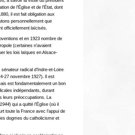
s, à savoir la visite du président
on de l’Église et de l’État, dont
0, il est fait obligation aux
outons personnellement que
 officiellement laïcisés.
ubventions et en 1923 nombre de
ropole (certaines n’avaient
uer les lois laïques en Alsace-
nateur radical d’Indre-et-Loire
4-27 novembre 1927). Il est
ais est fondamentalement un bon
icales indépendants, durant
s leurs préoccupations. La
-1944
) qui a quitté l’Église (où il
urt toute la France avec l’appui de
 les dogmes du catholicisme et