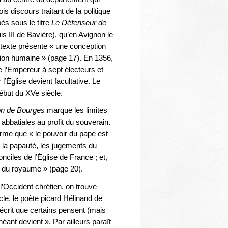
 discours traitant de la politique
pés sous le titre
Le
Défenseur de
is III de Bavière), qu’en Avignon le
texte présente « une conception
tution humaine » (page 17). En 1356,
e l’Empereur à sept électeurs et
l’Église devient facultative. Le
début du XVe siècle.
on de Bourges
marque les limites
abbatiales au profit du souverain.
irme que « le pouvoir du pape est
 la papauté, les jugements du
onciles de l’Église de France ; et,
s du royaume » (page 20).
l’Occident chrétien, on trouve
ècle, le poète picard Hélinand de
écrit que certains pensent (mais
néant devient ». Par ailleurs paraît