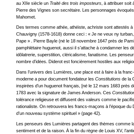
au XIIe siècle un
Traité des trois imposteurs
, à attribuer soi
Pierre des Vignes son secrétaire. Les personnages évoqués
Mahomet.
Des termes comme athée, athéiste, achriste sont attestés à 
Chauvigny (1578-1618) donne ceci : « Je ne veux ny turban, 
Pape » . Pierre Bayle (né le 18 novembre 1647 près de Pa
pamphlétaire huguenot, aussi il s’attache à condamner les d
idôlatrerie, superstition, cléricalisme, fanatisme. Les pense
nombre d’idées. Diderot est foncièrement hostiles aux relig
Dans l’univers des Lumières, une place est à faire à la fra
moderne a pour document fondateur les
Constitutions
de la
inspirées d’un huguenot français, [né le 12 mars 1683 près d
1783 avec la signature de James Anderson. Ces
Constitutio
tolérance religieuse et diffusent des valeurs comme le pacifism
rationaliste. On retrouvera les francs-maçons à l’époque du D
d’un nouveau système spirituel » (page 42).
Les penseurs des Lumières partagent des thèmes comme la t
sentiment et de la raison. À la fin du règne de Louis XV, l’ant