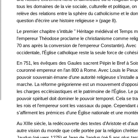
tous les domaines de la vie sociale, culturelle et politique, o
relève des relations entre la sphère du catholicisme et le dom
question d’écrire une histoire religieuse » (page 8).
Le premier chapitre s’intitule " Héritage médiéval et Temps mo
l’empereur Théodose proclame le christianisme comme religion
70 ans après la conversion de l’empereur Constantin). Avec
occidentale, l’Église catholique reste la seule force de cohés
En 751, les évêques des Gaules sacrent Pépin le Bref à Soi
couronné empereur en l’an 800 à Rome. Avec Louis le Pieux, 
pouvoir souverain émane d’une autorité religieuse s’installe a
marche. La réforme grégorienne est un mouvement d’oppositio
les charges ecclésiastiques et le patrimoine de l’Église. Le p
pouvoir spirituel doit dominer le pouvoir temporel. Cela se tra
les rois et l’empereur sont les vassaux du pape. Cependant av
s’affirment les prémices d’une Église nationale et une montée
Au XIIIe siècle, la redécouverte des textes d’Aristote et d’
autre vision du monde que celle portée par la religion chrét
Jaudun (né vers 1275) et Jean de Jandun (né 5 ans plus tar