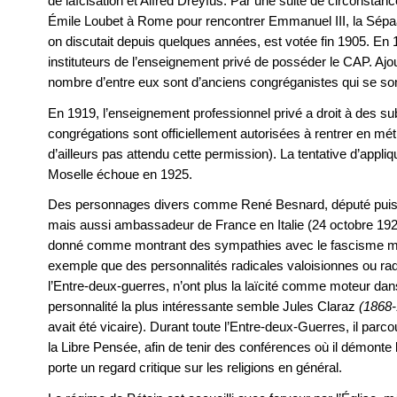
de laïcisation et Alfred Dreyfus. Par une suite de circonstance
Émile Loubet à Rome pour rencontrer Emmanuel III, la Sépaati
on discutait depuis quelques années, est votée fin 1905. En 188
instituteurs de l’enseignement privé de posséder le CAP. Aj
nombre d’entre eux sont d’anciens congréganistes qui se sont
En 1919, l’enseignement professionnel privé a droit à des s
congrégations sont officiellement autorisées à rentrer en mét
d’ailleurs pas attendu cette permission). La tentative d’appliq
Moselle échoue en 1925.
Des personnages divers comme René Besnard, député puis sé
mais aussi ambassadeur de France en Italie (24 octobre 192
donné comme montrant des sympathies avec le fascisme m
exemple que des personnalités radicales valoisionnes ou rad
l’Entre-deux-guerres, n’ont plus la laïcité comme moteur dan
personnalité la plus intéressante semble Jules Claraz
(1868
avait été vicaire). Durant toute l’Entre-deux-Guerres, il parco
la Libre Pensée, afin de tenir des conférences où il démonte
porte un regard critique sur les religions en général.