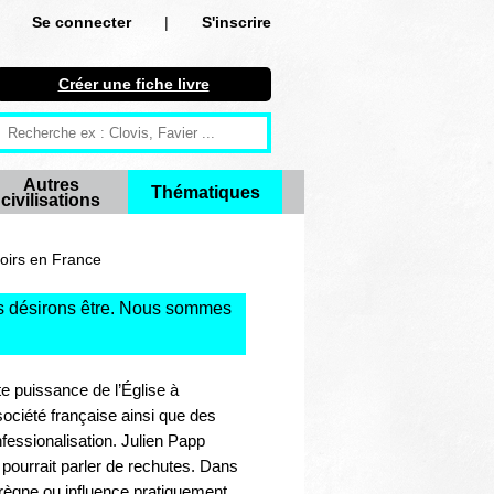
Se connecter
|
S'inscrire
Se connecter
Créer une fiche livre
S'inscrire
Créer une fiche livre
Autres
Thématiques
civilisations
Antiquité
Moyen Age
voirs en France
Epoque moderne
 désirons être. Nous sommes
Révolution et XIXe siècle
e puissance de l’Église à
XXe siècle
société française ainsi que des
essionalisation. Julien Papp
Autres civilisations
 pourrait parler de rechutes. Dans
prègne ou influence pratiquement