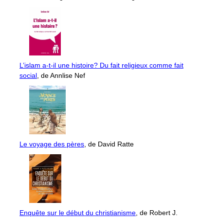
L’islam a-t-il une histoire? Du fait religieux comme fait
social
, de Annlise Nef
Le voyage des pères
, de David Ratte
Enquête sur le début du christianisme
, de Robert J.