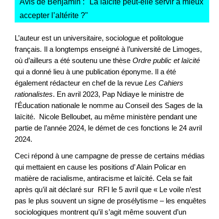
Avis de Benjamin : "
La laïcité peut-elle servir à mieux
accepter l’altérite ?
"
L’auteur est un
universitaire, sociologue et politologue
français
.
Il a longtemps enseigné à l’université de Limoges,
où d’ailleurs a été soutenu une thèse
Ordre public et laïcité
qui a donné lieu à une publication éponyme. Il a été
également rédacteur en chef de la revue
Les Cahiers
rationalistes
. En avril 2023, Pap Ndiaye le ministre de
l'Éducation nationale le nomme au Conseil des Sages de la
laïcité. Nicole Belloubet, au même ministère pendant une
partie de l’année 2024, le démet de ces fonctions le 24 avril
2024.
Ceci répond à une campagne de presse de certains médias
qui mettaient en cause les positions d’ Alain Policar en
matière de racialisme, antiracisme et laïcité. Cela se fait
après qu’il ait déclaré sur RFI le 5 avril que « Le voile n’est
pas le plus souvent un signe de prosélytisme – les enquêtes
sociologiques montrent qu’il s’agit même souvent d’un