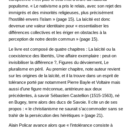
populisme. « Le nativisme a pris le relais, avec son rejet des
immigrés et des minorités religieuses, plus précisément
l’hostilité envers l’islam » (page 15). La laïcité est donc
devenue une valeur identitaire pour « essentialiser les
différences collectives et les ériger en obstacles à la
perception de notre destin commun » (page 15).
Le livre est composé de quatre chapitres : La laïcité ou la
coexistence des libertés, Une affaire exemplaire : peut-on
invisibiliser la différence ?, Figures du dévoiement, Le
pluralisme en péril. Au premier chapitre, note auteur revient
sur les origines de la laïcité, et il la trouve dans un esprit de
tolérance porté par notamment Pierre Bayle et Voltaire mais
aussi d’une figure méconnue, antérieure aux deux
précédentes, à savoir Sébastien Castellion (1515-1563), né
en Bugey, terre alors des ducs de Savoie. Il cite un de ses
propos : « le christianisme ne saurait s’accommoder sans se
trahir de la persécution des hérétiques » (page 21).
Alain Policar avance alors que « l’intolérance consiste à