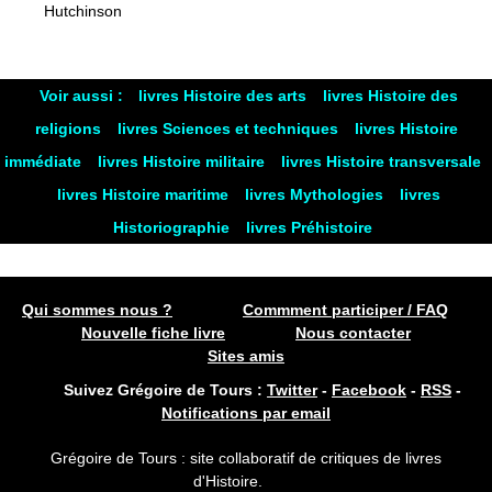
Hutchinson
Voir aussi :
livres Histoire des arts
livres Histoire des
religions
livres Sciences et techniques
livres Histoire
immédiate
livres Histoire militaire
livres Histoire transversale
livres Histoire maritime
livres Mythologies
livres
Historiographie
livres Préhistoire
Qui sommes nous ?
Commment participer / FAQ
Nouvelle fiche livre
Nous contacter
Sites amis
Suivez Grégoire de Tours :
Twitter
-
Facebook
-
RSS
-
Notifications par email
Grégoire de Tours : site collaboratif de critiques de livres
d'Histoire.