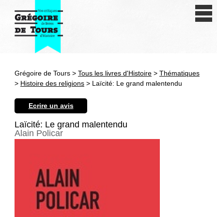
Se connecter
S'inscrire
Créer une fiche livre
Grégoire de Tours >
Tous les livres d'Histoire
>
Thématiques
Antiquité
>
Histoire des religions
> Laïcité: Le grand malentendu
Moyen Age
Ecrire un avis
Epoque moderne
Laïcité: Le grand malentendu
Alain Policar
Révolution et XIXe siècle
XXe siècle
Autres civilisations
Thématiques