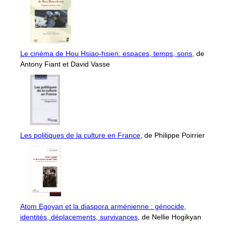
Le cinéma de Hou Hsiao-hsien: espaces, temps, sons
, de
Antony Fiant et David Vasse
Les politiques de la culture en France
, de Philippe Poirrier
Atom Egoyan et la diaspora arménienne : génocide,
identités, déplacements, survivances
, de Nellie Hogikyan