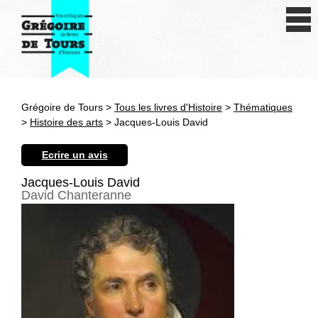
Se connecter
S'inscrire
Créer une fiche livre
Grégoire de Tours >
Tous les livres d'Histoire
>
Thématiques
Antiquité
>
Histoire des arts
> Jacques-Louis David
Moyen Age
Ecrire un avis
Epoque moderne
Jacques-Louis David
David Chanteranne
Révolution et XIXe siècle
XXe siècle
Autres civilisations
Thématiques