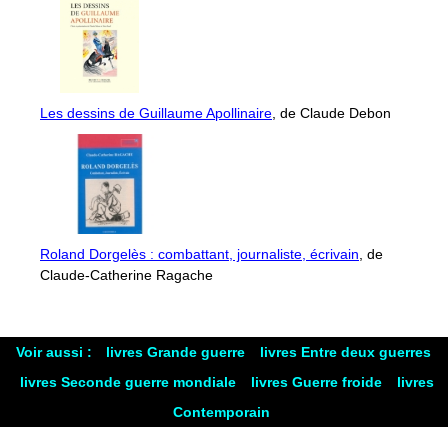
Les dessins de Guillaume Apollinaire
, de Claude Debon
Roland Dorgelès : combattant, journaliste, écrivain
, de
Claude-Catherine Ragache
Voir aussi :
livres Grande guerre
livres Entre deux guerres
livres Seconde guerre mondiale
livres Guerre froide
livres
Contemporain