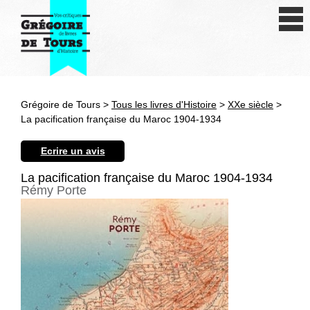
Se connecter
S'inscrire
Créer une fiche livre
Grégoire de Tours >
Tous les livres d'Histoire
>
XXe siècle
>
Antiquité
La pacification française du Maroc 1904-1934
Moyen Age
Ecrire un avis
Epoque moderne
La pacification française du Maroc 1904-1934
Rémy Porte
Révolution et XIXe siècle
XXe siècle
Autres civilisations
Thématiques