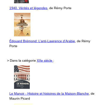
1940. Vérités et légendes
, de Rémy Porte
Édouard Brémond: L’anti-Lawrence d’Arabie
, de Rémy
Porte
> Dans la catégorie
XXe siècle
:
Le Manoir - Histoire et histoires de la Maison-Blanche
, de
Maurin Picard