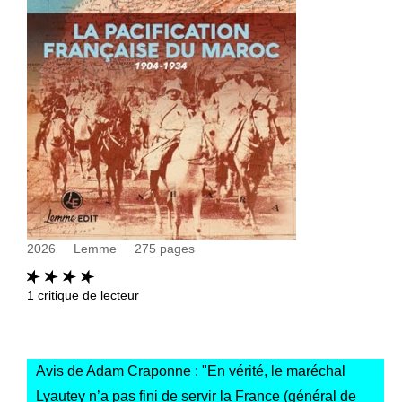
2026
Lemme
275
pages
1
critique de lecteur
Avis de Adam Craponne : "
En vérité, le maréchal
Lyautey n’a pas fini de servir la France (général de