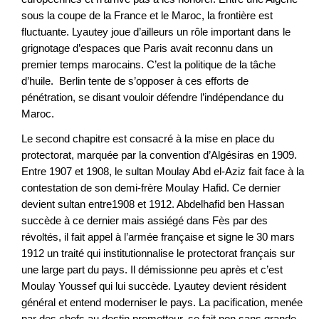
sous la coupe de la France et le Maroc, la frontière est
fluctuante. Lyautey joue d’ailleurs un rôle important dans le
grignotage d’espaces que Paris avait reconnu dans un
premier temps marocains. C’est la politique de la tâche
d’huile. Berlin tente de s’opposer à ces efforts de
pénétration, se disant vouloir défendre l’indépendance du
Maroc.
Le second chapitre est consacré à la mise en place du
protectorat, marquée par la convention d’Algésiras en 1909.
Entre 1907 et 1908, le sultan Moulay Abd el-Aziz fait face à la
contestation de son demi-frère Moulay Hafid. Ce dernier
devient sultan entre1908 et 1912. Abdelhafid ben Hassan
succède à ce dernier mais assiégé dans Fès par des
révoltés, il fait appel à l’armée française et signe le 30 mars
1912 un traité qui institutionnalise le protectorat français sur
une large part du pays. Il démissionne peu après et c’est
Moulay Youssef qui lui succède. Lyautey devient résident
général et entend moderniser le pays. La pacification, menée
par des chefs au destin prometteur, se fait non sans grande