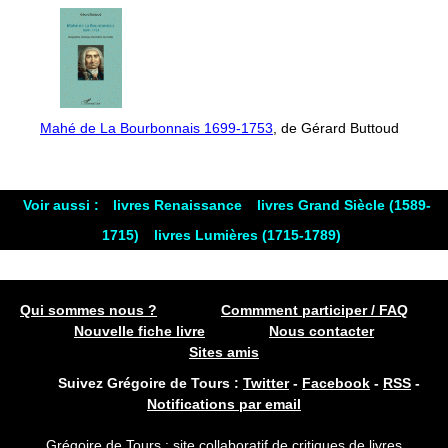
Mahé de La Bourbonnais 1699-1753
, de Gérard Buttoud
Voir aussi :
livres Renaissance
livres Grand Siècle (1589-
1715)
livres Lumières (1715-1789)
Qui sommes nous ?
Commment participer / FAQ
Nouvelle fiche livre
Nous contacter
Sites amis
Suivez Grégoire de Tours :
Twitter
-
Facebook
-
RSS
-
Notifications par email
Grégoire de Tours : site collaboratif de critiques de livres