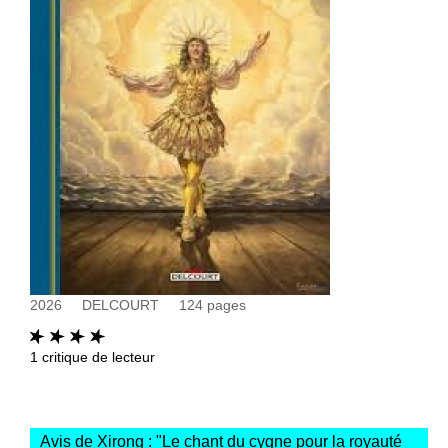
2026
DELCOURT
124
pages
1
critique de lecteur
Avis de Xirong : "
Le chant du cygne pour la royauté