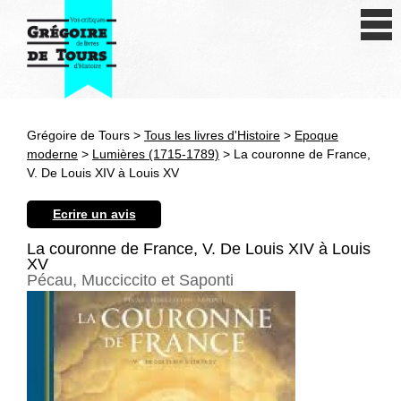
Se connecter
S'inscrire
Créer une fiche livre
Grégoire de Tours >
Tous les livres d'Histoire
>
Epoque
Antiquité
moderne
>
Lumières (1715-1789)
> La couronne de France,
V. De Louis XIV à Louis XV
Moyen Age
Ecrire un avis
Epoque moderne
La couronne de France, V. De Louis XIV à Louis
XV
Révolution et XIXe siècle
Pécau, Mucciccito et Saponti
XXe siècle
Autres civilisations
Thématiques