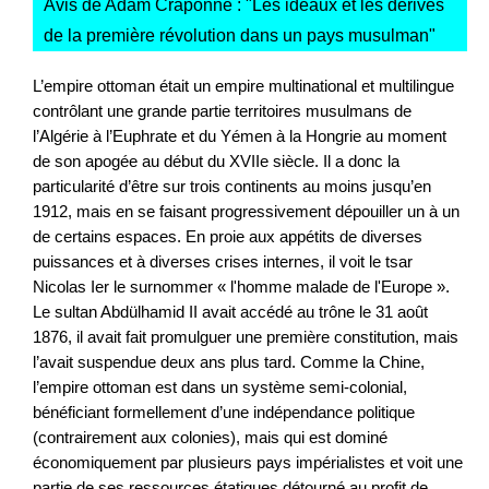
Avis de Adam Craponne : "
Les idéaux et les dérives
de la première révolution dans un pays musulman
"
L’empire ottoman était un empire multinational et multilingue
contrôlant une grande partie territoires musulmans de
l’Algérie à l’Euphrate et du Yémen à la Hongrie au moment
de son apogée au début du XVIIe siècle. Il a donc la
particularité d’être sur trois continents au moins jusqu’en
1912, mais en se faisant progressivement dépouiller un à un
de certains espaces. En proie aux appétits de diverses
puissances et à diverses crises internes, il voit le tsar
Nicolas Ier le surnommer « l'homme malade de l'Europe ».
Le sultan Abdülhamid II avait accédé au trône le 31 août
1876, il avait fait promulguer une première constitution, mais
l’avait suspendue deux ans plus tard. Comme la Chine,
l’empire ottoman est dans un système semi-colonial,
bénéficiant formellement d’une indépendance politique
(contrairement aux colonies), mais qui est dominé
économiquement par plusieurs pays impérialistes et voit une
partie de ses ressources étatiques détourné au profit de