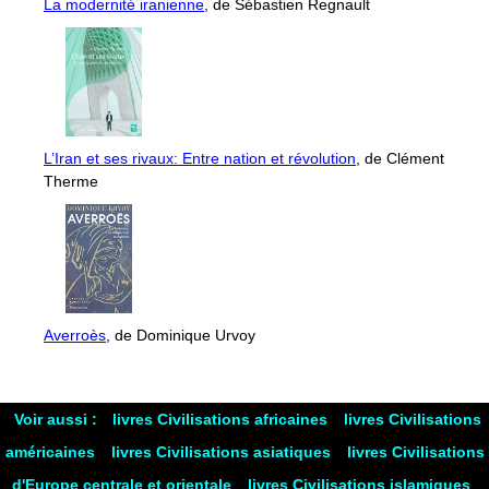
La modernité iranienne
, de Sébastien Regnault
L’Iran et ses rivaux: Entre nation et révolution
, de Clément
Therme
Averroès
, de Dominique Urvoy
Voir aussi :
livres Civilisations africaines
livres Civilisations
américaines
livres Civilisations asiatiques
livres Civilisations
d'Europe centrale et orientale
livres Civilisations islamiques