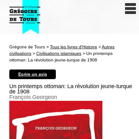
Se connecter
S'inscrire
Créer une fiche livre
Grégoire de Tours >
Tous les livres d'Histoire
>
Autres
Antiquité
civilisations
>
Civilisations islamiques
> Un printemps
ottoman: La révolution jeune-turque de 1908
Moyen Age
Ecrire un avis
Epoque moderne
Un printemps ottoman: La révolution jeune-turque
de 1908
Révolution et XIXe siècle
François Georgeon
XXe siècle
Autres civilisations
Thématiques