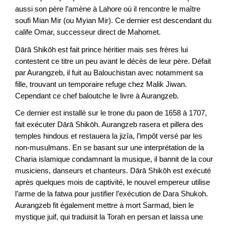
aussi son père l’amène à Lahore où il rencontre le maître
soufi Mian Mir (ou Myian Mir). Ce dernier est descendant du
calife
Omar, successeur direct de Mahomet.
Dārā Shikōh est fait prince héritier mais ses frères lui
contestent ce titre un peu avant le décès de leur père. Défait
par Aurangzeb, il fuit au Balouchistan avec notamment sa
fille, trouvant un temporaire refuge chez Malik Jiwan.
Cependant ce chef baloutche le livre à Aurangzeb.
Ce dernier est installé sur le trone du paon de 1658 à 1707,
fait exécuter Dārā Shikōh. Aurangzeb rasera et pillera des
temples hindous et restauera la jizîa, l’impôt versé par les
non-musulmans. En se basant sur une interprétation de la
Charia islamique condamnant la musique, il bannit de la cour
musiciens, danseurs et chanteurs. Dārā Shikōh est exécuté
après quelques mois de captivité, le nouvel empereur utilise
l’arme de la fatwa pour justifier l’exécution de Dara Shukoh.
Aurangzeb fit également mettre à mort Sarmad, bien le
mystique juif, qui traduisit la Torah en persan et laissa une