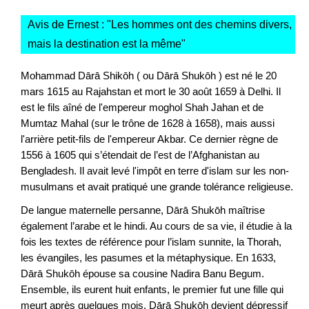
Avis de Ernest : "
Les hommes ont des chemins divers,
mais la destination est la même
"
Mohammad Dārā Shikōh ( ou Dārā Shukōh ) est né le 20
mars 1615 au Rajahstan et mort le 30 août 1659 à Delhi. Il
est le fils aîné de l'empereur moghol Shah Jahan et de
Mumtaz Mahal (sur le trône de 1628 à 1658), mais aussi
l'arrière petit-fils de l'empereur Akbar. Ce dernier règne de
1556 à 1605 qui s’étendait de l’est de l’Afghanistan au
Bengladesh. Il avait levé l'impôt en terre d'islam sur les non-
musulmans et avait pratiqué une grande tolérance religieuse.
De langue maternelle persanne, Dārā Shukōh maîtrise
également l’arabe et le hindi. Au cours de sa vie, il étudie à la
fois les textes de référence pour l’islam sunnite, la Thorah,
les évangiles, les pasumes et la métaphysique. En 1633,
Dārā Shukōh épouse sa cousine Nadira Banu Begum.
Ensemble, ils eurent huit enfants, le premier fut une fille qui
meurt après quelques mois. Dārā Shukōh devient dépressif