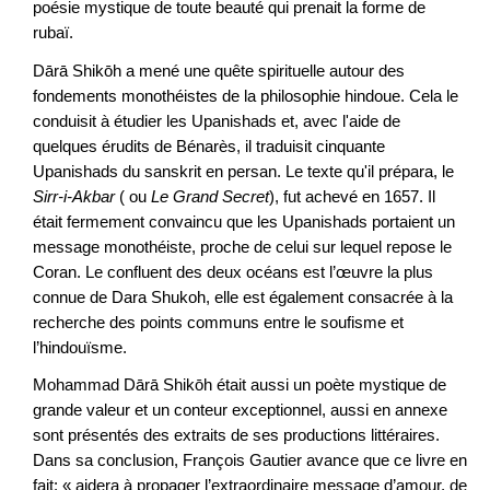
poésie mystique de toute beauté qui prenait la forme de
rubaï.
Dārā Shikōh a mené une quête spirituelle autour des
fondements monothéistes de la philosophie hindoue. Cela le
conduisit à étudier les Upanishads et, avec l'aide de
quelques érudits de Bénarès, il traduisit cinquante
Upanishads du sanskrit en persan. Le texte qu'il prépara, le
Sirr-i-Akbar
( ou
Le Grand Secret
), fut achevé en 1657. Il
était fermement convaincu que les Upanishads portaient un
message monothéiste, proche de celui sur lequel repose le
Coran. Le confluent des deux océans est l’œuvre la plus
connue de Dara Shukoh, elle est également consacrée à la
recherche des points communs entre le soufisme et
l’hindouïsme.
Mohammad Dārā Shikōh était aussi un poète mystique de
grande valeur et un conteur exceptionnel, aussi en annexe
sont présentés des extraits de ses productions littéraires.
Dans sa conclusion, François Gautier avance que ce livre en
fait: « aidera à propager l’extraordinaire message d’amour, de