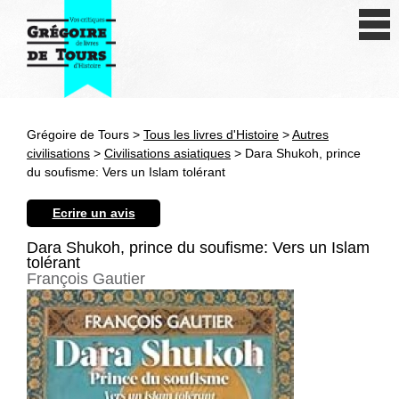
Se connecter
S'inscrire
Créer une fiche livre
Grégoire de Tours >
Tous les livres d'Histoire
>
Autres
Antiquité
civilisations
>
Civilisations asiatiques
> Dara Shukoh, prince
du soufisme: Vers un Islam tolérant
Moyen Age
Ecrire un avis
Epoque moderne
Dara Shukoh, prince du soufisme: Vers un Islam
tolérant
Révolution et XIXe siècle
François Gautier
XXe siècle
Autres civilisations
Thématiques